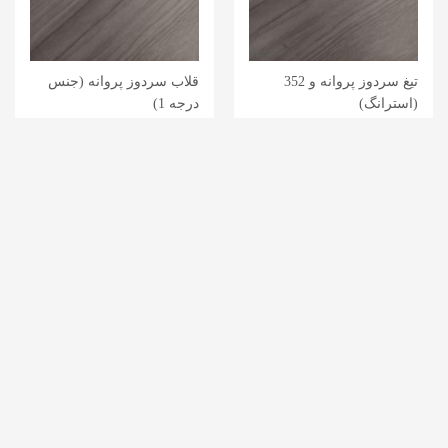
تیغ سردوز پروانه و 352
قلاب سردوز پروانه (جنس
(استرانگ)
درجه 1)
.
.
245,000
145,000
تومان
تومان
»
2
1
«
اطلاعات تماس
آدرس: تهران- خیابان کارگر- خیابان ژیان پناه- کوچه کیکاووسی- پلاک
آدرس :