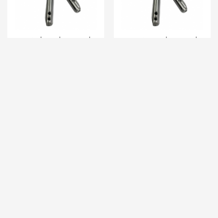
میل سوزن راسته ضخیم
میل سوزن راسته ظریف
(شماره سوزن 19 الی 25)
(شماره سوزن 9 الی 18)
.
.
95,000
95,000
تومان
تومان
»
7
6
5
4
3
2
1
«
اطلاعات تماس
آدرس: تهران- خیابان کارگر- خیابان ژیان پناه- کوچه کیکاووسی- پلاک
آدرس :