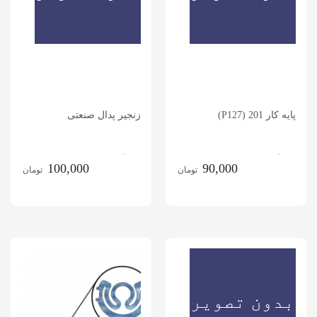
پایه کار 201 (P127)
زنجیر پدال صنعتی
.
.
100,000
90,000
تومان
تومان