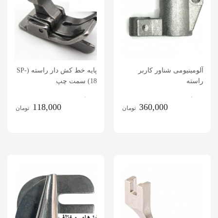
آلومینیومی شناور کاربر
پایه خط کش دار راسته (SP-
راسته
18) سمت چپ
.
.
118,000
360,000
تومان
تومان