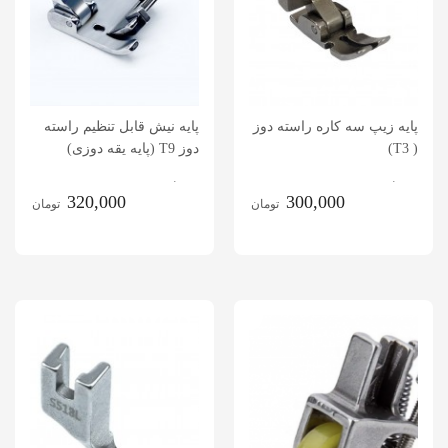
پایه زیپ سه کاره راسته دوز
پایه نیش قابل تنظیم راسته
( T3)
دوز T9 (پایه یقه دوزی)
.
.
320,000
300,000
تومان
تومان