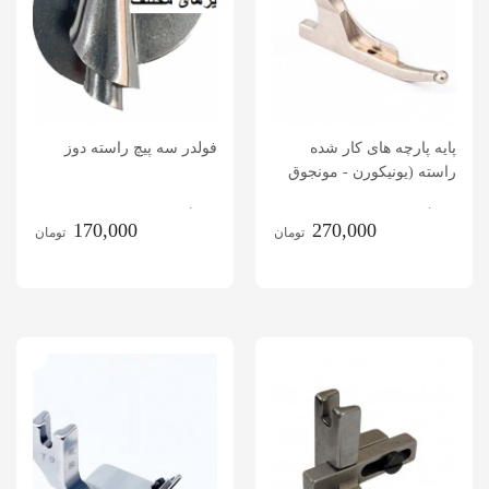
پایه پارچه های کار شده
فولدر سه پیچ راسته دوز
راسته (یونیکورن - مونجوق
دوزی - سنگ دوزی - مروارید
.
.
دوزی)
170,000
270,000
تومان
تومان