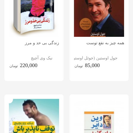
همه چیز به نفع توست
زندگی بی حد و مرز
جول اوستین (جوئل اوستین)
نیک وی آچیچ
220,000
85,000
تومان
تومان