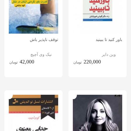
باور کنید تا ببینید
توقف ناپذیر باش
وین دایر
نیک وی آچیچ
42,000
220,000
تومان
تومان