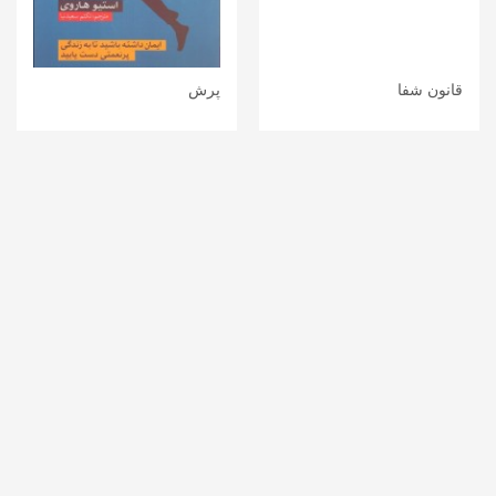
قانون شفا
پرش
کاترین پاندر
استیو هاروی
35,000
تومان
اتمام موجودی
»
2
1
«
اطلاعات تماس
آدرس: تهران- خیابان کارگر- خیابان ژیان پناه- کوچه کیکاووسی- پلاک
آدرس :